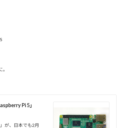
S
”に。
erry Pi 5」
i 5」が、日本でも2月