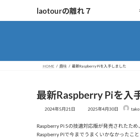
コ
ナ
laotourの離れ７
ン
ビ
テ
ゲ
ン
ー
ツ
シ
へ
ョ
ス
ン
キ
に
ッ
移
HOME
趣味
最新Raspberry Piを入手しました
プ
動
最新Raspberry Pi
最
2024年5月21日
2025年4月30日
tako
終
更
Raspberry Pi 5の技適対応版が発売され
新
日
Raspberry Piで今までうまくいかなか
時