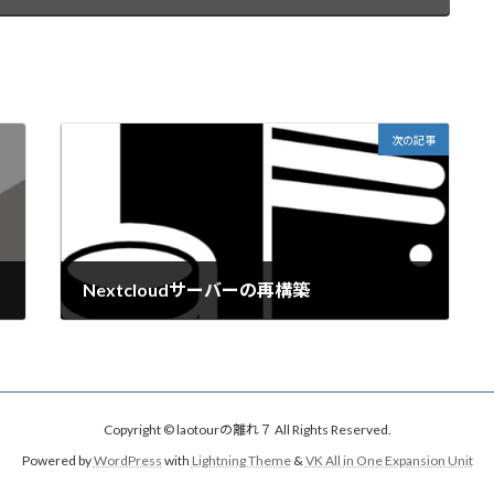
次の記事
Nextcloudサーバーの再構築
2024年6月19日
Copyright © laotourの離れ７ All Rights Reserved.
Powered by
WordPress
with
Lightning Theme
&
VK All in One Expansion Unit