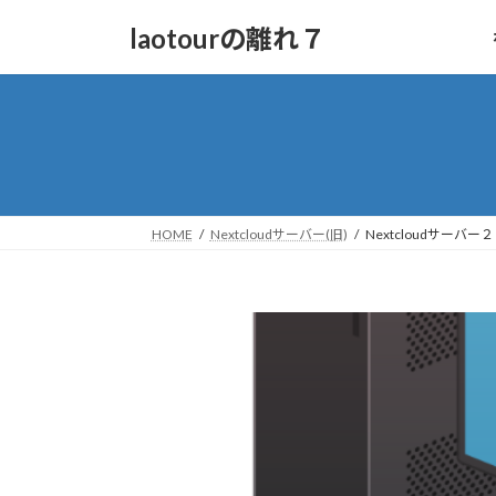
コ
ナ
laotourの離れ７
ン
ビ
テ
ゲ
ン
ー
ツ
シ
へ
ョ
ス
ン
キ
に
ッ
移
HOME
Nextcloudサーバー(旧)
Nextcloudサーバー２
プ
動