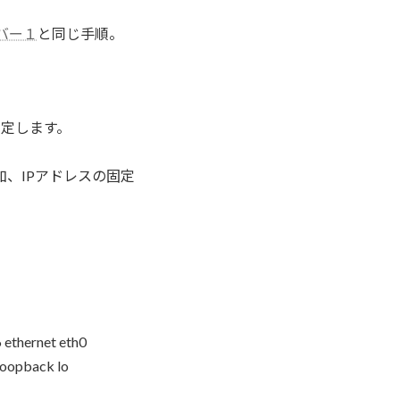
。
ーバー１
と同じ手順。
を固定します。
加、IPアドレスの固定
ethernet eth0
oopback lo