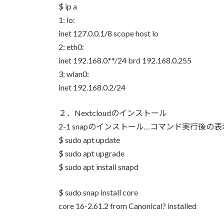
$ ip a
1: lo:
inet 127.0.0.1/8 scope host lo
2: eth0:
inet 192.168.0.**/24 brd 192.168.0.255
3: wlan0:
inet 192.168.0.2/24
２．Nextcloudのインストール
2-1 snapのインストール…コマンド実行後の
$ sudo apt update
$ sudo apt upgrade
$ sudo apt install snapd
$ sudo snap install core
core 16-2.61.2 from Canonical? installed