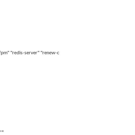
-fpm" "redis-server" "renew-c
==