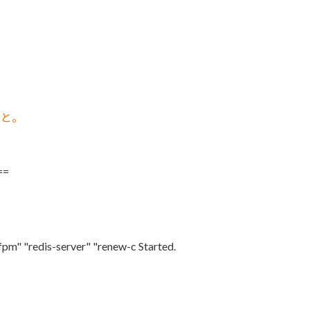
こと。
==
fpm" "redis-server" "renew-c Started.