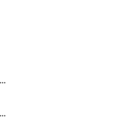
***
***