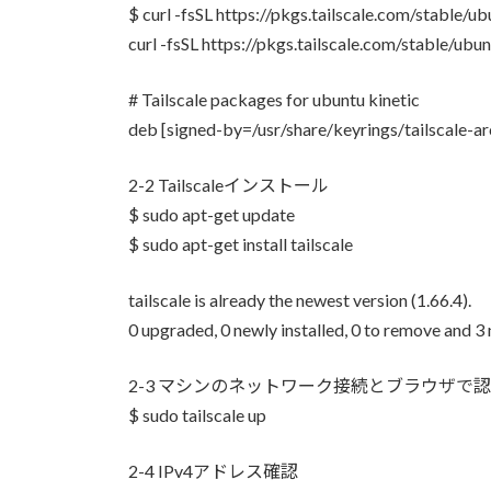
$ curl -fsSL https://pkgs.tailscale.com/stable/u
curl -fsSL https://pkgs.tailscale.com/stable/ubuntu
# Tailscale packages for ubuntu kinetic
deb [signed-by=/usr/share/keyrings/tailscale-ar
2-2 Tailscaleインストール
$ sudo apt-get update
$ sudo apt-get install tailscale
tailscale is already the newest version (1.66.4).
0 upgraded, 0 newly installed, 0 to remove and 3
2-3 マシンのネットワーク接続とブラウザで
$ sudo tailscale up
2-4 IPv4アドレス確認