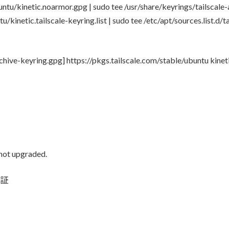
buntu/kinetic.noarmor.gpg | sudo tee /usr/share/keyrings/tailscale
/kinetic.tailscale-keyring.list | sudo tee /etc/apt/sources.list.d/tai
chive-keyring.gpg] https://pkgs.tailscale.com/stable/ubuntu kinet
 not upgraded.
認証