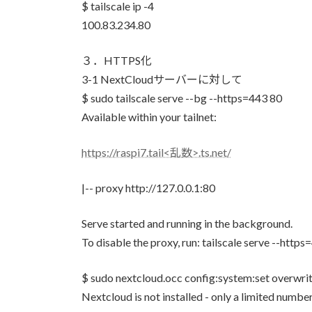
$ tailscale ip -4
100.83.234.80
３．HTTPS化
3-1 NextCloudサーバーに対して
$ sudo tailscale serve --bg --https=443 80
Available within your tailnet:
https://raspi7.tail<乱数>.ts.net/
|-- proxy http://127.0.0.1:80
Serve started and running in the background.
To disable the proxy, run: tailscale serve --https
$ sudo nextcloud.occ config:system:set overwrit
Nextcloud is not installed - only a limited numb