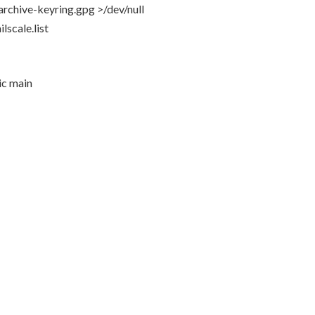
-archive-keyring.gpg >/dev/null
lscale.list
ic main